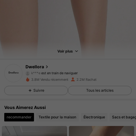
92K Suiveurs
4.87
92K Suiveurs
4.87
Voir plus
92K Suiveurs
4.87
Dwellora
k***e
est en train de naviguer
92K Suiveurs
4.87
3.8M Vendu récemment
2.2M Rachat
92K Suiveurs
4.87
Suivre
Tous les articles
92K Suiveurs
4.87
Vous Aimerez Aussi
recommander
Textile pour la maison
Électronique
Sacs et baga
92K Suiveurs
4.87
92K Suiveurs
4.87