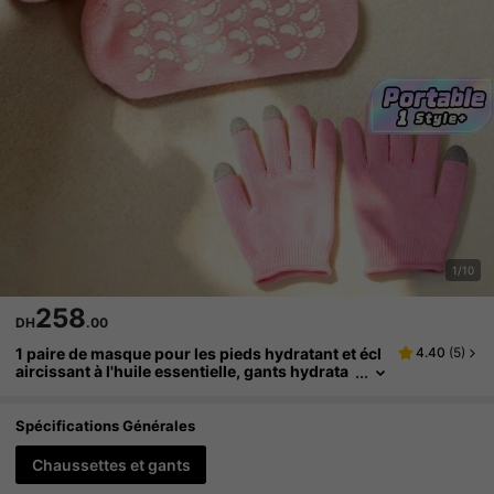
1/10
258
DH
.00
1 paire de masque pour les pieds hydratant et écl
4.40
(
5
)
aircissant à l'huile essentielle, gants hydrata
nts, pour les soins des pieds secs et fissurés,
chauffe-pieds et jambes en gel, pour l'hydratatio
n des pieds
Spécifications Générales
Chaussettes et gants