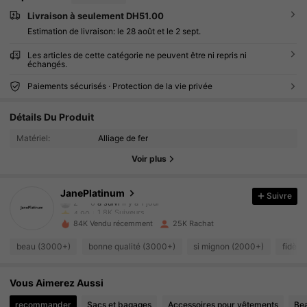
Livraison à seulement DH51.00
Estimation de livraison:
le 28 août et le 2 sept.
Les articles de cette catégorie ne peuvent être ni repris ni
échangés.
Paiements sécurisés · Protection de la vie privée
1.8K Suiveurs
4.90
Détails Du Produit
1.8K Suiveurs
4.90
Matériel:
Alliage de fer
1.8K Suiveurs
4.90
Voir plus
1.8K Suiveurs
4.90
1.8K Suiveurs
4.90
JanePlatinum
Suivre
2***0
a suivi
Il y a 1 jour
1.8K Suiveurs
4.90
84K Vendu récemment
25K Rachat
1.8K Suiveurs
4.90
beau (3000+)
bonne qualité (3000+)
si mignon (2000+)
fidèle
1.8K Suiveurs
4.90
1.8K Suiveurs
4.90
Vous Aimerez Aussi
1.8K Suiveurs
4.90
recommander
Sacs et bagages
Accessoires pour vêtements
Bea