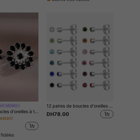
12 paires de boucles d'oreilles à piqûre, boucles d'oreilles à tige en acier inoxydable multicolore avec pierres de naissance pour pistolets à percer les oreilles
IWU MOMO
1 paire de boucles d'oreilles à tige ronde en cubique de zircone noire à motif de flocons de neige punk pour accessoires de mode pour femmes. Convient pour les fêtes, le port quotidien, toutes les saisons
DH78.00
estant
 fidèles