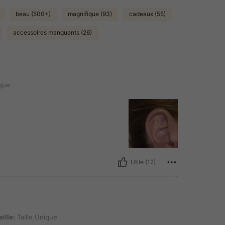
beau (500+)
magnifique (93)
cadeaux (55)
accessoires manquants (26)
ique
Utile (12)
 Unique
aille:
Taille Unique