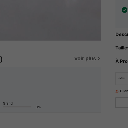
Descr
Taill
)
Voir plus
À Pr
Clien
Grand
0%