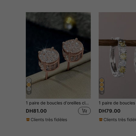
4
16
1 paire de boucles d'oreilles clous en zirconium cubique élégantes, conçues pour les femmes, convenant pour les mariages, les fiançailles, les fêtes d'anniversaire, les cadeaux de la Saint-Valentin
DH81.00
DH79.00
Clients très fidèles
Clients très fidè