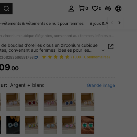
0
0
ouver. Press Enter to select.
-vêtements & Vêtements de nuit pour femmes
Bijoux & Accessoires pou
1 paire de boucles d'oreilles clous en zirconium cubique élégantes, convenant aux femmes, idéales pour les mariages, les fiançailles, les anniversaires, les fêtes, la Saint-Valentin et d'autres occasions
e de boucles d'oreilles clous en zirconium cubique
tes, convenant aux femmes, idéales pour les
s, les fiançailles, les anniversaires, les fêtes, la
j2308283566591798
(1000+ Commentaires)
Valentin et d'autres occasions
09
.00
ICE AND AVAILABILITY
ur:
Argent + blanc
Grande image