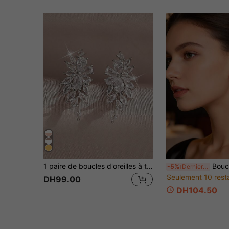
1 paire de boucles d'oreilles à tige en forme de plume de luxe ornées de zirconias cubiques, pour les femmes et les filles. Bijoux de retour à l'école, cadeau pour les fêtes, anniversaires, amitié et usage quotidien
Boucles d'oreilles à tige Princesse 
-5%
Derniers 3 jours
Seulement 10 rest
DH99.00
DH104.50