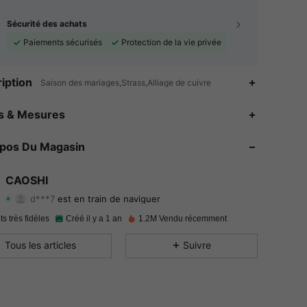
Sécurité des achats
Paiements sécurisés
Protection de la vie privée
iption
Saison des mariages,Strass,Alliage de cuivre
4.91
2.9K
65K
es & Mesures
4.91
2.9K
65K
opos Du Magasin
4.91
2.9K
65K
CAOSHI
d***7
est en train de naviguer
4.91
2.9K
65K
Evaluation
Articles
Suiveurs
ts très fidèles
Créé il y a 1 an
1.2M Vendu récemment
4.91
2.9K
65K
Tous les articles
Suivre
4.91
2.9K
65K
4.91
2.9K
65K