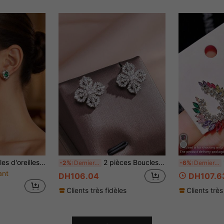
Royale Émeraude/Bleu Royal Zircone Ovales Boucles d'oreilles fines pour mariage et dîner
2 pièces Boucles d'oreilles à tige trèfle ajourées exquises pour femmes, convenant pour le mariage et le port quotidien
1
-2%
Derniers 2 jours
-6%
Dernier jour
ant
DH106.04
DH107.6
Clients très fidèles
Clients très