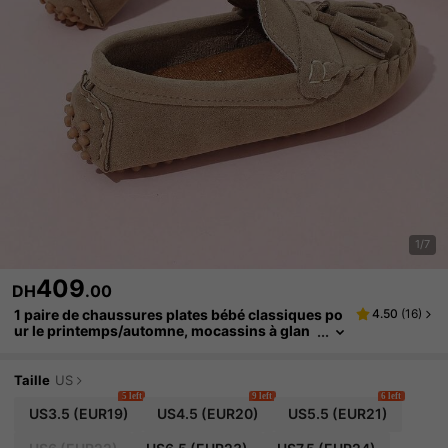
1/7
409
DH
.00
1 paire de chaussures plates bébé classiques po
4.50
(
16
)
ur le printemps/automne, mocassins à glan
d de style britannique de couleur unie à la m
ode
Taille
US
5 left
9 left
6 left
US3.5
(EUR19)
US4.5
(EUR20)
US5.5
(EUR21)