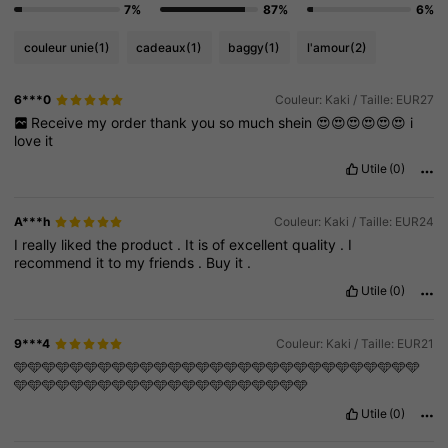
7%
87%
6%
couleur unie
(1)
cadeaux
(1)
baggy
(1)
l'amour
(2)
6***0
Couleur: Kaki / Taille: EUR27
Receive
my
order
thank
you
so
much
shein
😍😍😍😍😍😍
i
love
it
Utile
(0)
A***h
Couleur: Kaki / Taille: EUR24
I
really
liked
the
product
.
It
is
of
excellent
quality
.
I
recommend
it
to
my
friends
.
Buy
it
.
Utile
(0)
9***4
Couleur: Kaki / Taille: EUR21
🩵🩵🩵🩵🩵🩵🩵🩵🩵🩵🩵🩵🩵🩵🩵🩵🩵🩵🩵🩵🩵🩵🩵🩵🩵🩵🩵🩵🩵
🩵🩵🩵🩵🩵🩵🩵🩵🩵🩵🩵🩵🩵🩵🩵🩵🩵🩵🩵🩵🩵
Utile
(0)