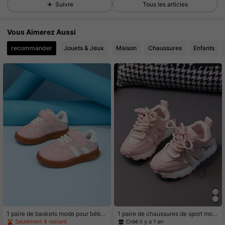
Suivre
Tous les articles
2.6K Suiveurs
4.92
2.6K Suiveurs
4.92
Vous Aimerez Aussi
recommander
Jouets & Jeux
Maison
Chaussures
Enfants
2.6K Suiveurs
4.92
2.6K Suiveurs
4.92
2.6K Suiveurs
4.92
2.6K Suiveurs
4.92
2.6K Suiveurs
4.92
1 paire de baskets mode pour bébé
1 paire de chaussures de sport mod
fille, chaussures plates décontracté
e pour filles pour le printemps et l'au
Seulement 8 restant
Créé il y a 1 an