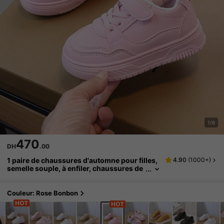
1/6
470
DH
.00
1 paire de chaussures d'automne pour filles,
4.90
(
1000+
)
semelle souple, à enfiler, chaussures de
tennis polyvalentes antidérapantes pour
bébé
Couleur: Rose Bonbon