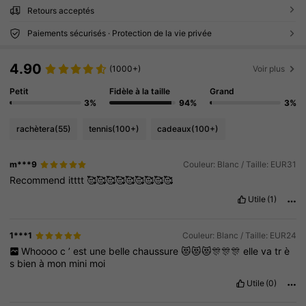
Retours acceptés
Paiements sécurisés · Protection de la vie privée
4.90
(1000+)
Voir plus
Petit
Fidèle à la taille
Grand
3%
94%
3%
rachètera
(55)
tennis
(100+)
cadeaux
(100+)
m***9
Couleur: Blanc / Taille: EUR31
Recommend
itttt
🥰🥰🥰🥰🥰🥰🥰🥰🥰
Utile
(1)
1***1
Couleur: Blanc / Taille: EUR24
Whoooo
c
’
est
une
belle
chaussure
😻😻😻🎊🎊🎊
elle
va
tr
è
s
bien
à
mon
mini
moi
Utile
(0)