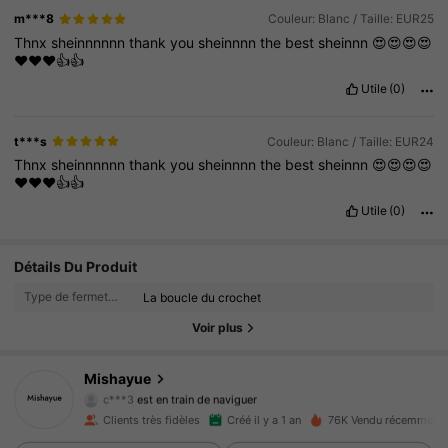
m***8
Couleur: Blanc / Taille: EUR25
Thnx
sheinnnnnn
thank
you
sheinnnn
the
best
sheinnn
😍😍😍😍
❤️❤️❤️👍👍
Utile
(0)
t***s
Couleur: Blanc / Taille: EUR24
Thnx
sheinnnnnn
thank
you
sheinnnn
the
best
sheinnn
😍😍😍😍
❤️❤️❤️👍👍
Utile
(0)
2.6K Suiveurs
4.92
Détails Du Produit
Type de fermeture:
La boucle du crochet
2.6K Suiveurs
4.92
Voir plus
2.6K Suiveurs
4.92
Mishayue
c***3
est en train de naviguer
2.6K Suiveurs
4.92
Clients très fidèles
Créé il y a 1 an
76K Vendu récemment