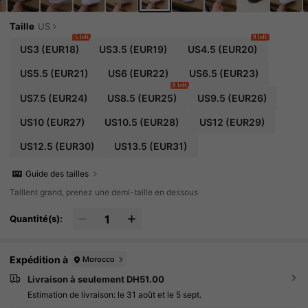
Taille
US
5 left
9 left
US3
(EUR18)
US3.5
(EUR19)
US4.5
(EUR20)
US5.5
(EUR21)
US6
(EUR22)
US6.5
(EUR23)
8 left
US7.5
(EUR24)
US8.5
(EUR25)
US9.5
(EUR26)
US10
(EUR27)
US10.5
(EUR28)
US12
(EUR29)
US12.5
(EUR30)
US13.5
(EUR31)
Guide des tailles
Taillent grand, prenez une demi-taille en dessous
Quantité(s):
Expédition à
Morocco
Livraison à seulement DH51.00
Estimation de livraison:
le 31 août et le 5 sept.