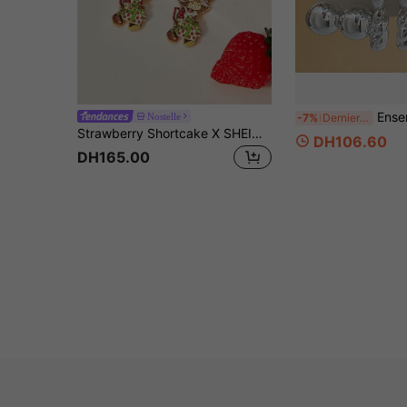
Ensemble de 18 pièces 
Nostelle
-7%
Derniers 3 jours
Strawberry Shortcake X SHEIN Une paire de nouvelles boucles d'oreilles à clous imprimées de poupées mignonnes de dessin animé créatives, design conjoint IP, mignon et personnalisé, simple et généreux, peut également être utilisé comme accessoires, convient pour diverses fêtes, concerts, festivals, cadeaux exquis
DH106.60
DH165.00