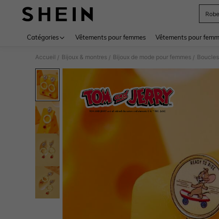
Rob
Use up 
Catégories
Vêtements pour femmes
Vêtements pour femme
Accueil
Bijoux & montres
Bijoux de mode pour femmes
Boucles
/
/
/