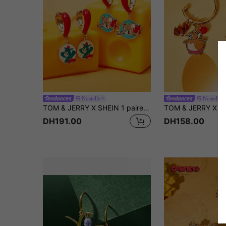
Nostelle
Nostelle
TOM & JERRY X SHEIN 1 paire de boucles d'oreilles créoles en alliage de zinc à motif de dessin animé mignon et imprimé de cœur rouge. Léger et de luxe, décontracté et adorable, convient pour les fêtes, les concerts et les festivals.
DH191.00
DH158.00