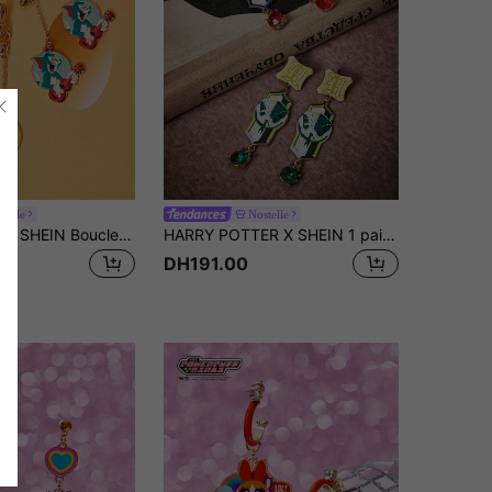
telle
Nostelle
TOM & JERRY X SHEIN Boucles d'oreilles imprimées en alliage de zinc, motif animal de dessin animé, design de note de musique mignon, de luxe et de niche, exquis et élégant, décontracté et à la mode, convient pour diverses fêtes, concerts, festivals
HARRY POTTER X SHEIN 1 paire de boucles d'oreilles à clous en alliage de zinc avec motif de dessin animé et strass, simple et élégante, convient pour les fêtes, les concerts et les festivals
DH191.00