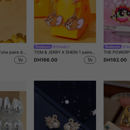
Nostelle
Nos
GARFIELD | SHEIN Une paire de nouvelles boucles d'oreilles à clous d'animaux de dessin animé créatives, design de joint IP, mignon et personnalisé, simple et généreux, peut également être utilisé comme accessoires, convient à diverses fêtes, concerts, festivals, cadeaux exquis
TOM & JERRY X SHEIN 1 paire de boucles d'oreilles décontractées pour femmes avec éléments de dessin animé à la mode
DH166.00
DH192.00