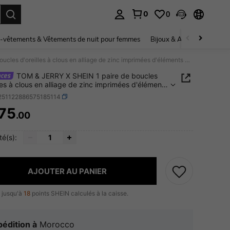
0
0
ouver. Press Enter to select.
-vêtements & Vêtements de nuit pour femmes
Bijoux & Accessoires pou
TOM & JERRY X SHEIN 1 paire de boucles d'oreilles à clous en alliage de zinc imprimées d'éléments de dessin animé, de luxe, de style décontracté chic, convenant pour les fêtes, les concerts et les festivals
TOM & JERRY X SHEIN 1 paire de boucles
lles à clous en alliage de zinc imprimées d'éléments
sin animé, de luxe, de style décontracté chic,
j251122886575185114
ant pour les fêtes, les concerts et les festivals
75
.00
ICE AND AVAILABILITY
té(s):
AJOUTER AU PANIER
 jusqu'à
18
points SHEIN calculés à la caisse.
édition à
Morocco