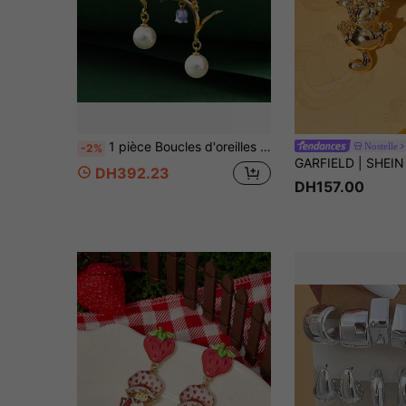
1 pièce Boucles d'oreilles pendantes originales à la mode, dorées avec perles et fleurs de lys violettes émaillées. Convient pour le port quotidien des femmes.
Nostelle
-2%
DH392.23
DH157.00