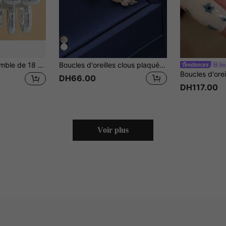
de boucles d'oreilles géométriques CCB pour femmes
Boucles d'oreilles clous plaqué or avec petite perle simulée et pierres de zircone. Design élégant et mignon pour femmes, boucles d'oreilles en argent sterling S925
Jm
DH66.00
DH117.00
Voir plus