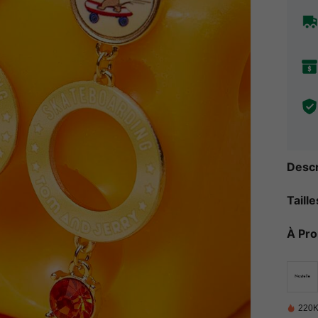
Descr
Taill
À Pr
220K