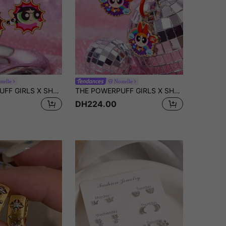
telle
Nostelle
THE POWERPUFF GIRLS X SHEIN 1 paire de boucles d'oreilles décontractées et mignonnes avec éléments de dessin animé, de luxe et haut de gamme, convenant à diverses fêtes, concerts et festivals
THE POWERPUFF GIRLS X SHEIN 1 paire de boucles d'oreilles décontractées et mignonnes avec éléments de dessin animé, boucles d'oreilles à anneaux avec goutte d'huile exquise avec une sensation de luxe, convenant à diverses fêtes, concerts/festivals
DH224.00