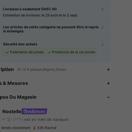
Livraison à seulement DH51.00
Estimation de livraison:
le 29 août et le 3 sept.
Les articles de cette catégorie ne peuvent être ni repris
ni échangés.
Sécurité des achats
Paiements sécurisés
Protection de la vie privée
iption
Or 14 K plaqué,Mignon,Strass
es & Mesures
4.89
3.1K
72K
opos Du Magasin
4.89
3.1K
72K
4.89
3.1K
72K
Nostelle
L***n
est en train de naviguer
4.89
3.1K
72K
 Vendu récemment
63K Rachat