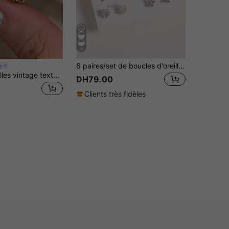
4
6 paires/set de boucles d'oreilles clous minimalistes en forme de cœur et de C plaqué argent, cadeau pour femmes, convient pour la mère ou la petite amie
y
Boucles d'oreilles vintage texturées en or avec cristal, nouvelles boucles d'oreilles rétro creuses à quatre feuilles fleuries de 2025 avec un design raffiné
DH79.00
Clients très fidèles