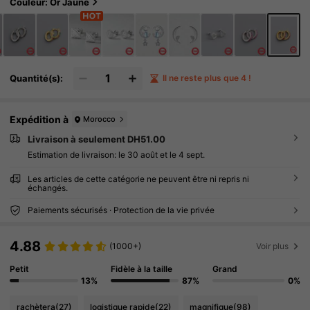
is rouge, bijoux de mode hypoallergéniques,
Couleur: Or Jaune
cadeau idéal pour elle
Quantité(s):
Il ne reste plus que 4 !
Expédition à
Morocco
Livraison à seulement DH51.00
Estimation de livraison:
le 30 août et le 4 sept.
Les articles de cette catégorie ne peuvent être ni repris ni
échangés.
Paiements sécurisés · Protection de la vie privée
4.88
(1000+)
Voir plus
Petit
Fidèle à la taille
Grand
13%
87%
0%
rachètera
(27)
logistique rapide
(22)
magnifique
(98)