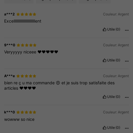
a***2
Couleur: Argent
Excellllllllllllllllllllllllent
Utile
(0)
9***0
Couleur: Argent
Veryyyyy
niceee
❤️❤️❤️❤️❤️
Utile
(0)
A***e
Couleur: Argent
bien
re
ç
u
ma
commande
😍
et
je
suis
trop
satisfaite
des
articles
❤️❤️❤️❤️
Utile
(0)
k***0
Couleur: Argent
wowww
so
nice
Utile
(0)