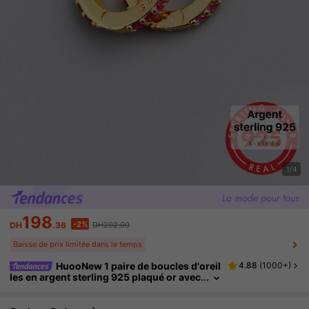
1/4
198
-2%
DH
.36
DH202.00
Baisse de prix limitée dans le temps
HuooNew 1 paire de boucles d'oreil
4.88
(
1000+
)
les en argent sterling 925 plaqué or avec
zirconium cubique rose, boucles d'oreill
es à petit anneau incrustées de cristal de rub