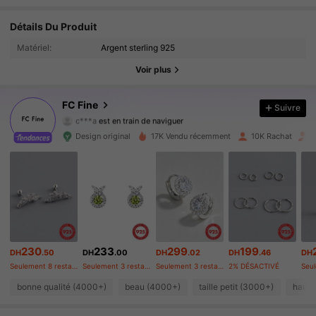
Détails Du Produit
119K Suiveurs
4.91
Matériel:
Argent sterling 925
119K Suiveurs
4.91
Voir plus
119K Suiveurs
4.91
FC Fine
Suivre
c***a
est en train de naviguer
119K Suiveurs
4.91
Design original
17K Vendu récemment
10K Rachat
119K Suiveurs
4.91
119K Suiveurs
4.91
119K Suiveurs
4.91
230
233
299
199
DH
.50
DH
.00
DH
.02
DH
.46
DH
119K Suiveurs
4.91
Seulement 8 restant
Seulement 3 restant
Seulement 3 restant
2% DÉSACTIVÉ
bonne qualité (4000+)
beau (4000+)
taille petit (3000+)
haute
119K Suiveurs
4.91