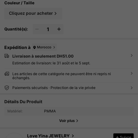
Couleur / Taille
Cliquez pour acheter
Quantité(s):
Expédition à
Morocco
Livraison à seulement DH51.00
Estimation de livraison:
le 31 août et le 5 sept.
Les articles de cette catégorie ne peuvent être ni repris ni
échangés.
Paiements sécurisés · Protection de la vie privée
3K Suiveurs
4.84
Détails Du Produit
3K Suiveurs
4.84
Matériel:
PMMA
Voir plus
3K Suiveurs
4.84
Love Yina JEWELRY
Suivre
3K Suiveurs