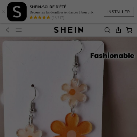
SHEIN-SOLDE D'ÉTÉ
×
INSTALLER
Découvrez les dernières tendances à bon prix.
(18,717)