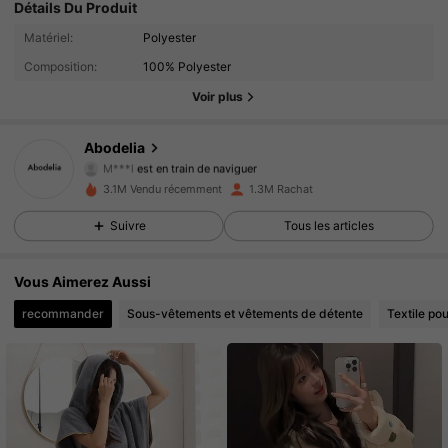
Détails Du Produit
59K Suiveurs
4.88
Matériel:
Polyester
Composition:
100% Polyester
59K Suiveurs
4.88
Voir plus
59K Suiveurs
4.88
Abodelia
M***l
est en train de naviguer
59K Suiveurs
4.88
3.1M Vendu récemment
1.3M Rachat
Suivre
Tous les articles
59K Suiveurs
4.88
Vous Aimerez Aussi
59K Suiveurs
4.88
recommander
Sous-vêtements et vêtements de détente
Textile po
59K Suiveurs
4.88
59K Suiveurs
4.88
59K Suiveurs
4.88