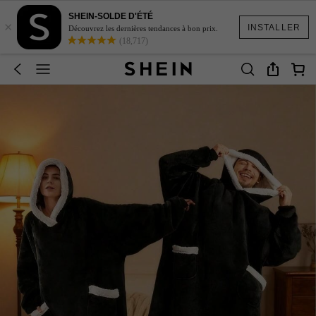
SHEIN-SOLDE D'ÉTÉ
×
INSTALLER
Découvrez les dernières tendances à bon prix.
(18,717)