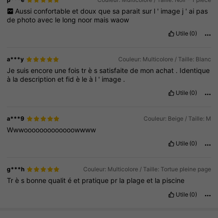
Aussi
confortable
et
doux
que
sa
parait
sur
l
'
image
j
'
ai
pas
de
photo
avec
le
long
noor
mais
waow
Utile
(0)
a***y
Couleur: Multicolore / Taille: Blanc
Je
suis
encore
une
fois
tr
è
s
satisfaite
de
mon
achat
.
Identique
à
la
description
et
fid
è
le
à
l
'
image
.
Utile
(0)
a***9
Couleur: Beige / Taille: M
Wwwooooooooooooowwww
Utile
(0)
g***h
Couleur: Multicolore / Taille: Tortue pleine page
Tr
è
s
bonne
qualit
é
et
pratique
pr
la
plage
et
la
piscine
Utile
(0)