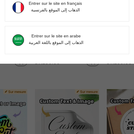
Entrer sur le site en français
الذهاب إلى الموقع بالفرنسية
Entrer sur le site en arabe
الذهاب إلى الموقع باللغة العربية
1/20/60/120 pièces Étiquettes personnalisées - Autocollants personnalisés, code QR, autocollants ronds avec n'importe quel design, image, logo, texte, autocollants en matériau PVC imperméables, autocollants d'étiquette de remerciement personnalisés, cadeau idéal unique, convient pour elle, ses amis, son fils, sa fille, autocollants de Noël, autocollants de la fête de l'indépendance, autocollants de Thanksgiving, autocollants holographiques, autocollants de mariage, autocollants d'entreprise, événements artistiques
1/30/60/120 pièces Étiquettes personnalisées et autocollants personnalisés - Autocollants ronds imperméables et résistants à l'huile avec texte personnalisable ou code QR, ces étiquettes cadeaux exclusives et autocollants de remerciement sont parfaits pour réaliser des invitations, des photos de mariage, conviennent pour les cadeaux de mariage, la décoration de fête, des cadeaux uniques pour les partenaires, les nouveaux mariés, les meilleurs amis et la famille
DH286.00
DH289.00