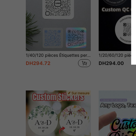
1/40/120 pièces Étiquettes personnalisées - Autocollants carrés personnalisables, peuvent imprimer n'importe quel design, image, logo, texte, code QR, imperméables, cadeau, autocollants d'étiquettes de remerciement personnalisés, cadeau idéal unique pour les amis, le fils, la fille, autocollants de Noël, autocollants de la Fête de l'Indépendance, autocollants de Thanksgiving, autocollants holographiques, autocollants de Pâques.
DH294.72
DH294.00