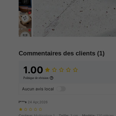
Commentaires des clients
(1)
1.00
Politique de révision
Aucun avis local
l***s
24 Apr,2026
Couleur: Multicolore 1, Taille: 3 cm, Modèle: 120 pièces
Couleur:
Multicolore 1
Taille:
3 cm
Modèle:
120 pièces