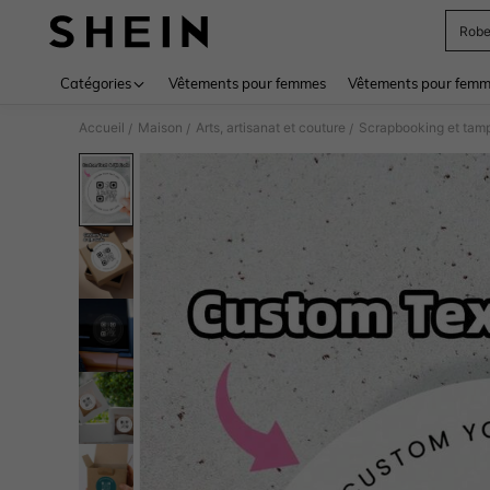
Rob
Use up 
Catégories
Vêtements pour femmes
Vêtements pour femme
Accueil
Maison
Arts, artisanat et couture
Scrapbooking et tam
/
/
/