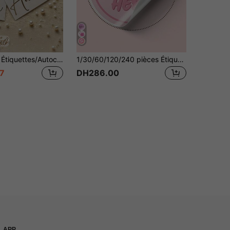
1/3/10 pièces Étiquettes/Autocollants personnalisés avec nom, disponibles en plusieurs tailles & couleurs, réutilisables, imperméables & résistants aux déchirures, cadeaux de fête, polices élégantes, design manuscrit, étiquettes adhésives, autocollants durables, autocollants décoratifs, étiquettes personnalisées
1/30/60/120/240 pièces Étiquettes personnalisables - Autocollants de texte et d'image personnalisés, autocollants de scellage, sans repassage, parfaits pour les vacances, la maison, la rentrée scolaire, les petites entreprises
7
DH286.00
APP