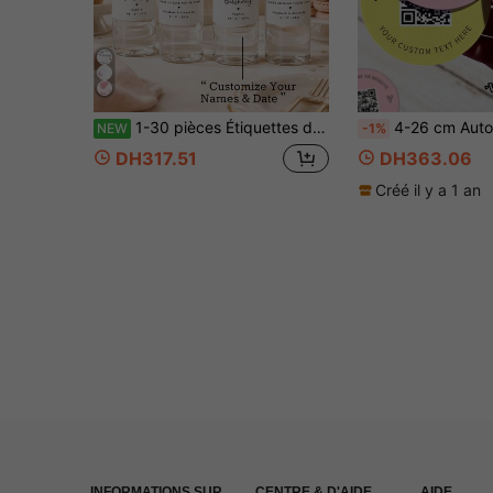
1-30 pièces Étiquettes de bouteille d'eau personnalisées avec nœud rose, Étiquettes de bouteille d'eau pour le 1er anniversaire avec nœud rose, Décoration de baby shower, Décoration de fête d'anniversaire, Autocollants d'étiquette de bouteille d'eau d'anniversaire, Étiquettes d'anniversaire de fille avec nœud rose
4-26 cm Autocollants personnalisés avec code QR, autocollants personnalisés avec code QR et texte, convenant aux entreprises sociales, aux cadeaux de fête, aux resta
NEW
-1%
DH317.51
DH363.06
Créé il y a 1 an
INFORMATIONS SUR
CENTRE & D'AIDE
AIDE