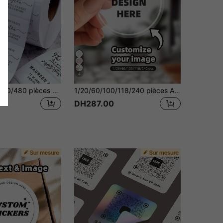
4
1/30/60/120/240/480 pièces Étiquettes d'adresse personnalisées, Étiquettes d'adresse de mariage personnalisées, Autocollants d'adresse de retour personnalisés convenant pour les cartes, les enveloppes, autocollants résistants à l'eau et à l'huile, autocollants transparents, multifonctionnels, décoratifs, exquis, à la mode, de haute qualité, autocollants uniques, parfaits pour la salle de thé, la maison, le jardin, la décoration de bureau, cadeau idéal pour lui, elle, la famille, les amis, les couples, parfaits pour le mariage, l'anniversaire, la Saint-Valentin, la Fête des Mères, l'anniversaire, la Fête des Pères, la remise des diplômes
1/20/60/100/118/240 pièces Autocollants personnalisés, Étiquettes d'entreprise personnalisées, Autocollants et logos personnalisés, Autocollants de mariage, anniversaire, baptême, Auto-adhésifs, Cadeaux idéaux, Rentrée scolaire, Halloween, Noël, Indispensable pour les petites entreprises
DH287.00