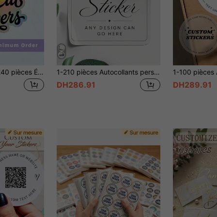
1/20/60/100/120/240 pièces Étiquettes personnalisées - Autocollants personnalisables, matériau PVC imperméable, remise des diplômes, mariage, anniversaire, occasions, concevez vos propres autocollants, décoratif, vintage, unique, cadeau idéal pour lui, maison, jardin, bureau, esthétique
1-210 pièces Autocollants personnalisés, PVC imperméable et résistant à l'huile, peuvent être utilisés comme autocollants de décoration d'entreprise, autocollants de boîte cadeau de mariage, classification de produits, bouteilles d'eau de sport, bocaux scellés, etc., ils sont très adaptés pour les cadeaux de mariage, convenant aux mariages, Noël, Halloween, anniversaires et autres occasions
DH286.91
DH289.91