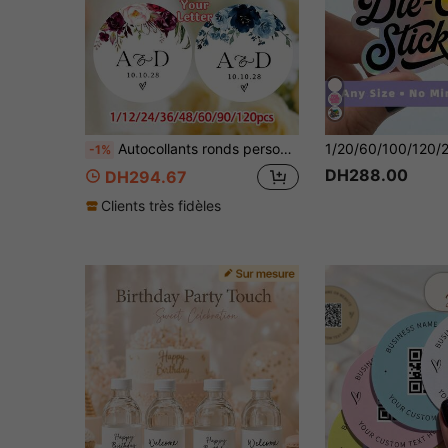
Autocollants ronds personnalisés pour mariage, étiquettes de cadeaux de mariage personnalisées, autocollants personnalisés pour enterrement de vie de jeune fille, anniversaire, fournitures de fête, sceaux d'enveloppe de mariage, 1/12/24/36/48/60/90/120 pièces
-1%
DH288.00
DH294.67
Clients très fidèles