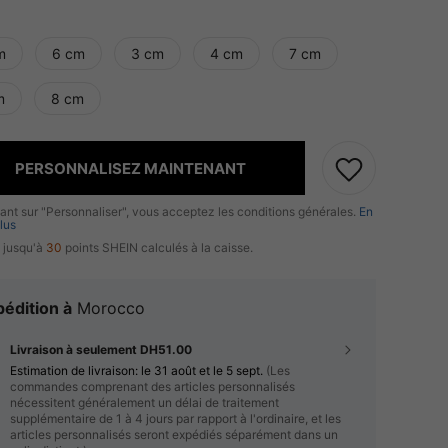
m
6 cm
3 cm
4 cm
7 cm
m
8 cm
PERSONNALISEZ MAINTENANT
uant sur "Personnaliser", vous acceptez les conditions générales.
En
lus
 jusqu'à
30
points SHEIN calculés à la caisse.
édition à
Morocco
Livraison à seulement DH51.00
Estimation de livraison:
le 31 août et le 5 sept.
(Les
commandes comprenant des articles personnalisés
nécessitent généralement un délai de traitement
supplémentaire de 1 à 4 jours par rapport à l'ordinaire, et les
articles personnalisés seront expédiés séparément dans un