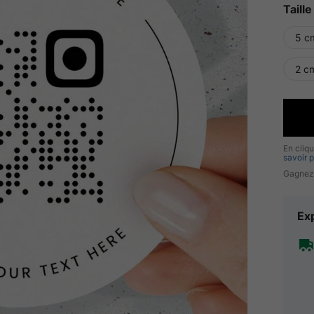
Taille
5 c
2 c
En cliq
savoir p
Gagnez
Exp