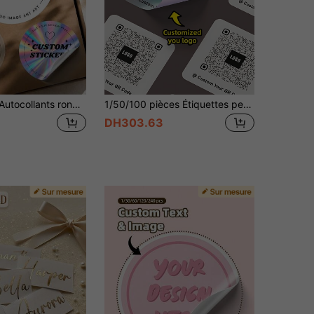
1-100 pièces Autocollants ronds imperméables, autocollants de logo personnalisés, étiquettes personnalisées, autocollants de commande d'entreprise, autocollants de remerciement pour le courrier, autocollants de mariage, de fête et de vacances, autocollants holographiques transparents en vinyle, convient pour le jardinage à domicile, les célébrations de festival et pour laisser de doux souvenirs, cadeau pour le petit ami, la petite amie, le mari, la femme, les parents, les amis, la famille, étiquettes décoratives imperméables en plusieurs tailles
1/50/100 pièces Étiquettes personnalisées - Autocollants carrés personnalisés, peuvent imprimer n'importe quel design, image, logo, texte, imperméables, autocollants d'étiquettes de remerciement personnalisés, cadeau idéal unique, pour les amis, fils, filles, étudiants, autocollants de Noël, autocollants de la Fête de l'Indépendance, autocollants de Thanksgiving, autocollants holographiques, autocollants de Pâques, autocollants décoratifs, auto-adhésifs, élégance hivernale, décalcomanies en vinyle
DH303.63