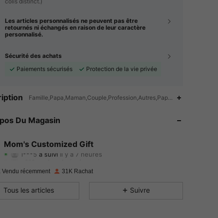
colis distinct.)
Les articles personnalisés ne peuvent pas être
retournés ni échangés en raison de leur caractère
personnalisé.
Sécurité des achats
Paiements sécurisés
Protection de la vie privée
iption
Famille,Papa,Maman,Couple,Profession,Autres,Papetier,D'Autre
4.80
179
3.3K
opos Du Magasin
4.80
179
3.3K
4.80
179
3.3K
Mom's Customized Gift
i***5
a suivi
Il y a 7 heures
z***z
est en train de naviguer
4.80
179
3.3K
 Vendu récemment
31K Rachat
4.80
179
3.3K
Tous les articles
Suivre
4.80
179
3.3K