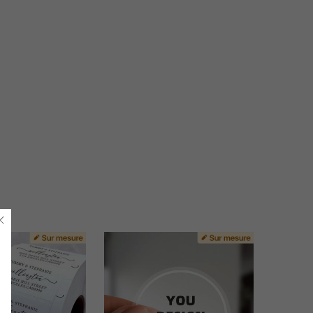
4.80
179
3.3K
4.80
179
3.3K
4.80
179
3.3K
4.80
179
3.3K