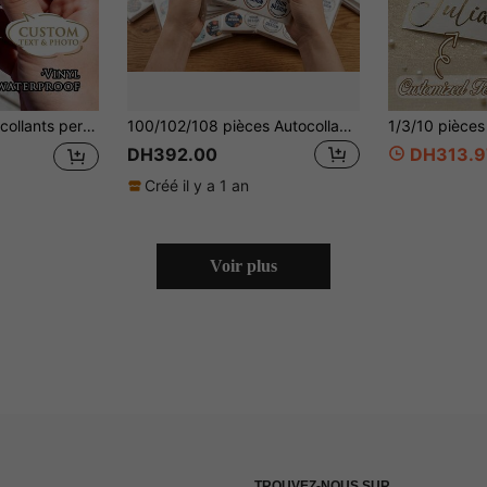
urants, aux cafés, étiquettes d'emballage idéales pour les commerçants, autocollants personnalisés avec code QR pour les entreprises sociales
100/102/108 pièces Autocollants de conception personnalisée 1,5" 2" 2,5" 3" - Étiquettes d'identification de logo personnalisées, matériau vinyle universel
DH392.00
DH313.9
Créé il y a 1 an
Voir plus
TROUVEZ-NOUS SUR