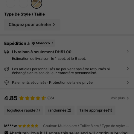
Type De Style / Taille
Cliquez pour acheter
Expédition à
Morocco
Livraison à seulement DH51.00
Estimation de livraison:
le 1 sept. et le 6 sept.
Les articles personnalisés ne peuvent pas être retournés ni
échangés en raison de leur caractère personnalisé.
Paiements sécurisés · Protection de la vie privée
4.85
(85)
Voir plus
logistique rapide
(1)
randonnée
(2)
Taille appropriée
(1)
M***w
Couleur: Multicolore / Taille: 8 cm / Type de style: 1 pièce
Absolutely
love
it
!
I
adore
this
seller
and
will
continue
buying