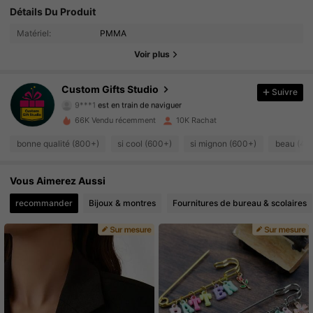
Détails Du Produit
4.7K Suiveurs
4.76
Matériel:
PMMA
4.7K Suiveurs
4.76
Voir plus
4.7K Suiveurs
4.76
Custom Gifts Studio
Suivre
9***1
est en train de naviguer
4.7K Suiveurs
4.76
66K Vendu récemment
10K Rachat
bonne qualité (800+)
si cool (600+)
si mignon (600+)
beau (40
4.7K Suiveurs
4.76
4.7K Suiveurs
4.76
Vous Aimerez Aussi
recommander
Bijoux & montres
Fournitures de bureau & scolaires
4.7K Suiveurs
4.76
4.7K Suiveurs
4.76
4.7K Suiveurs
4.76
4.7K Suiveurs
4.76