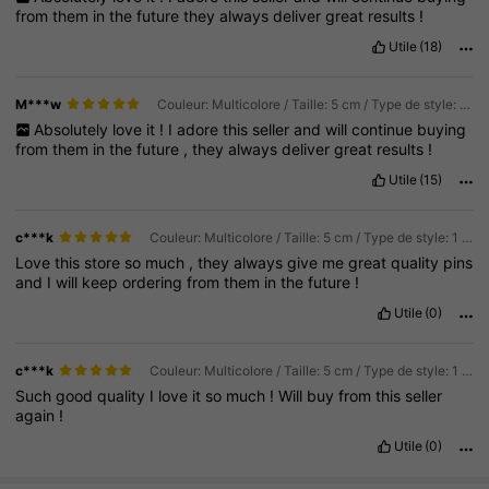
from
them
in
the
future
they
always
deliver
great
results
!
Utile
(18)
M***w
Couleur: Multicolore / Taille: 5 cm / Type de style: 1 pièce
Absolutely
love
it
!
I
adore
this
seller
and
will
continue
buying
from
them
in
the
future
,
they
always
deliver
great
results
!
Utile
(15)
c***k
Couleur: Multicolore / Taille: 5 cm / Type de style: 1 pièce
Love
this
store
so
much
,
they
always
give
me
great
quality
pins
and
I
will
keep
ordering
from
them
in
the
future
!
Utile
(0)
c***k
Couleur: Multicolore / Taille: 5 cm / Type de style: 1 pièce
Such
good
quality
I
love
it
so
much
!
Will
buy
from
this
seller
again
!
Utile
(0)