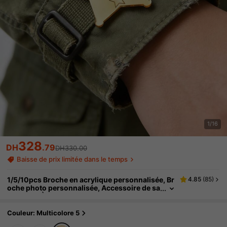
1/16
328
DH
.79
DH330.00
Baisse de prix limitée dans le temps
1/5/10pcs Broche en acrylique personnalisée, Br
4.85
(
85
)
oche photo personnalisée, Accessoire de sa
c unique, À la mode, Coloré, Mignon, Minim
aliste, Mignon japonais, Cadeau d'anniversaire i
déal
Couleur: Multicolore 5