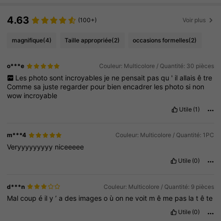
4.63
(100+)
Voir plus
magnifique
(4)
Taille appropriée
(2)
occasions formelles
(2)
o***e
Couleur: Multicolore / Quantité: 30 pièces
Les
photo
sont
incroyables
je
ne
pensait
pas
qu
'
il
allais
ê
tre
Comme
sa
juste
regarder
pour
bien
encadrer
les
photo
si
non
wow
incroyable
Utile
(1)
m***4
Couleur: Multicolore / Quantité: 1PC
Veryyyyyyyyy
niceeeee
Utile
(0)
d***n
Couleur: Multicolore / Quantité: 9 pièces
Mal
coup
é
il
y
’
a
des
images
o
ù
on
ne
voit
m
ê
me
pas
la
t
ê
te
Utile
(0)