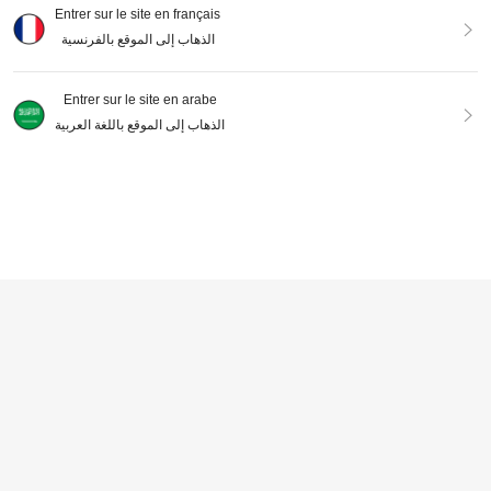
Entrer sur le site en français
الذهاب إلى الموقع بالفرنسية
Entrer sur le site en arabe
8
الذهاب إلى الموقع باللغة العربية
1-50 pièces Impression photo personnalisée, cartes photo personnalisées avec texte, mini impressions photo, décoration de fête de mariage, cadeaux romantiques pour couple, souvenirs d'anniversaire, souvenirs photo DIY, impression de souvenirs, cartes photo esthétiques, cadeau unique
Cartes photo personnalisées, photos de couple & de mariage, cadeaux d'anniversaire DIY, convient aux parents, fils, filles, mariés, mariées, famille, amis & couples. Saint-Valentin, Nouvel An, Rentrée scolaire, Halloween, Noël
297
DH
.81
286
DH
.00
En cliquant sur "Personnaliser", vous acceptez les conditions générales.
Personnalisez maintenant