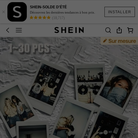
SHEIN-SOLDE D'ÉTÉ
×
INSTALLER
Découvrez les dernières tendances à bon prix.
(18,717)