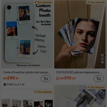
5K Suiveurs
4.69
5K Suiveurs
4.69
5K Suiveurs
4.69
5K Suiveurs
4.69
6
Carte d'insertion photo mini personnalisée pour portefeuille, carte de portefeuille en métal personnalisable avec une seule photo, cadeau commémoratif de couple personnalisé, carte d'insertion de portefeuille gravée
1/5/10/20/50 pièces Impressions photo personnalisées, convenant pour les anniversaires, mariages, Noël, fête des mères, Thanksgiving, papier photo de haute qualité
290
310
DH
.91
DH
.53
Créé il y a 1 an