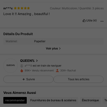
m***c
Couleur: Multicolore / Quantité: 3 pièces
Love
it
!!
Amazing
,
beautiful
!
Utile
(4)
5K Suiveurs
4.69
Détails Du Produit
Matériel:
Papetier
5K Suiveurs
4.69
Voir plus
5K Suiveurs
4.69
QUEEN%
a***8
est en train de naviguer
5K Suiveurs
4.69
99K+ Vendu récemment
30K+ Rachat
Suivre
Tous les articles
5K Suiveurs
4.69
5K Suiveurs
4.69
Vous Aimerez Aussi
recommander
Fournitures de bureau & scolaires
Électronique
T
5K Suiveurs
4.69