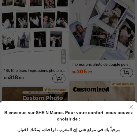
11
Impressions photo de couple personnalisées, cadeau d'anniversaire personnalisé, choisissez 1, 3 ou 9 pièces d'œuvres d'art, photos de couple, décoration de fête, impressions graphiques pour cadeau d'anniversaire, cadeau de mariage
1/5/10 pièces Impressions photo personnalisées - Taille 4R 4x6 pouces, Taille 5R 5x7 pouces, Impression photo professionnelle, Cadeaux, Mariages, Couples, Vacances, Impression photo, Décoration de photos de couple personnalisées, Cadeaux d'anniversaire et de Noël personnalisés DIY
305
DH
.72
318
DH
.00
Bienvenue sur SHEIN Maroc. Pour votre confort, vous pouvez
choisir de :
مرحباً بك في موقع شي إن المغرب، لراحتك، يمكنك اختيار: