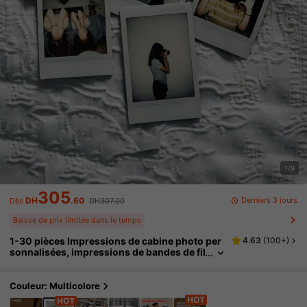
1/9
305
Derniers 3 jours
DH
.60
Dès
DH307.00
Baisse de prix limitée dans le temps
1-30 pièces Impressions de cabine photo per
4.63
(
100+
)
sonnalisées, impressions de bandes de fil
m photo personnalisées, cartes de cabine
photo de mariage, petites cartes de sauvegar
de de date de mariage, bandes photo personn
Couleur: Multicolore
alisées