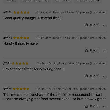
s***h
Couleur: Multicolore / Taille: 30 pièces (trois tailles)
Good
quality
bought
it
several
times
Utile
(0)
a***1
Couleur: Multicolore / Taille: 30 pièces (trois tailles)
Handy
things
to
have
Utile
(0)
j***t
Couleur: Multicolore / Taille: 60 pièces (trois tailles)
Love
these
!
Great
for
covering
food
!
Utile
(0)
v***t
Couleur: Multicolore / Taille: 60 pièces (trois tailles)
This
my
second
purchase
of
these
i
highly
reccomend
these
i
use
them
always
great
food
xoversi
even
use
in
microwav
great
Utile
(0)