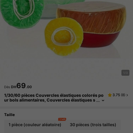
1/3
69
DH
.00
Dès
1/30/60 pièces Couvercles élastiques colorés po
3.75
(
8
)
ur bols alimentaires, Couvercles élastiques s
emi-transparents pour assiettes, Sacs de sto
ckage alimentaire élastiques réutilisables, Altern
ative aux emballages en plastique jetables et à la f
Taille
euille d'aluminium, Couvercles de conservation fr
3 left
aîche pour la maison, le camping, le pique-nique
1 pièce (couleur aléatoire)
30 pièces (trois tailles)
et la cuisine