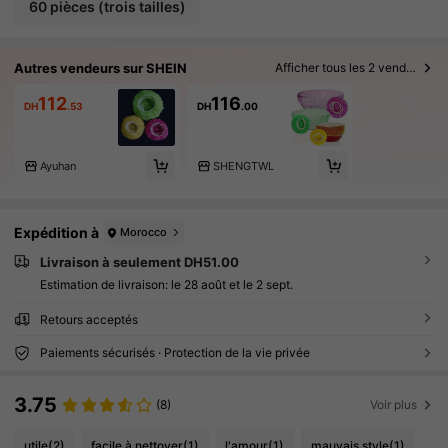
60 pièces (trois tailles)
Autres vendeurs sur SHEIN
Afficher tous les 2 vendeurs
112
116
DH
.53
DH
.00
Ayuhan
SHENGTWL
Expédition à
Morocco
Livraison à seulement DH51.00
Estimation de livraison:
le 28 août et le 2 sept.
Retours acceptés
Paiements sécurisés · Protection de la vie privée
3.75
(8)
Voir plus
utile
(2)
facile à nettoyer
(1)
l'amour
(1)
mauvais style
(1)