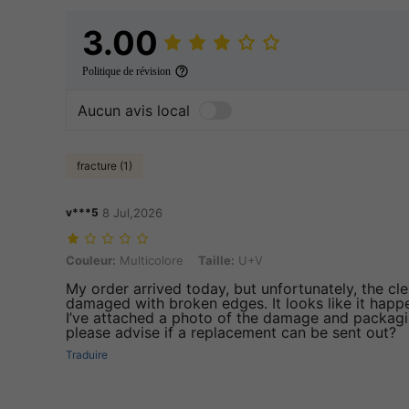
3.00
Politique de révision
Aucun avis local
fracture (1)
v***5
8 Jul,2026
Couleur: Multicolore, Taille: U+V
Couleur:
Multicolore
Taille:
U+V
My order arrived today, but unfortunately, the cle
damaged with broken edges. It looks like it happe
I’ve attached a photo of the damage and packag
please advise if a replacement can be sent out?
Traduire