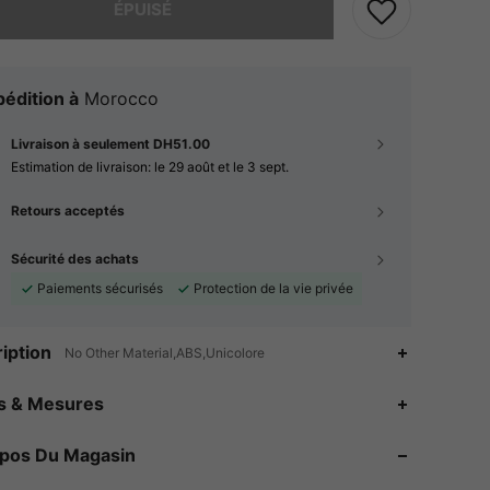
ÉPUISÉ
édition à
Morocco
Livraison à seulement DH51.00
Estimation de livraison:
le 29 août et le 3 sept.
Retours acceptés
Sécurité des achats
Paiements sécurisés
Protection de la vie privée
iption
No Other Material,ABS,Unicolore
4.72
28
910
es & Mesures
4.72
28
910
opos Du Magasin
4.72
28
910