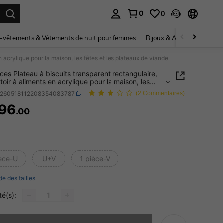
0
0
ouver. Press Enter to select.
-vêtements & Vêtements de nuit pour femmes
Bijoux & Accessoires pou
n acrylique pour la maison, les fêtes et les plateaux de viande
èces Plateau à biscuits transparent rectangulaire,
toir à aliments en acrylique pour la maison, les
et les plateaux de viande
h260518112208354083787
(2 Commentaires)
96
.00
ICE AND AVAILABILITY
ièce-U
U+V
1 pièce-V
de des tailles
té(s):
 ce produit est épuisé.