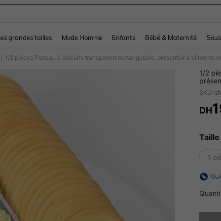
e
and down arrow keys to navigate search Dernière recherche and Rechercher et Tr
s grandes tailles
Mode Homme
Enfants
Bébé & Maternité
Sous
1/2 pièces Plateau à biscuits transparent rectangulaire, présentoir à aliments e
/
1/2 pi
présen
fêtes 
SKU: s
1
DH
PR
Taille
1 p
Gui
Quanti
Désolés,