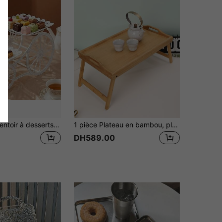
2 étages Présentoir à desserts de style chariot en dentelle blanche, idéal pour la présentation du thé de l'après-midi à l'intérieur
1 pièce Plateau en bambou, plateau de service multifonction pliable imitant le grain du bois, idéal pour la maison, la cuisine, cadeau de Noël
DH589.00