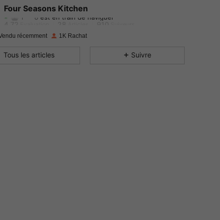
Four Seasons Kitchen
r***8
est en train de naviguer
4.72
28
910
Evaluation
Articles
Suiveurs
Vendu récemment
1K Rachat
4.72
28
910
Tous les articles
Suivre
4.72
28
910
4.72
28
910
4.72
28
910
4.72
28
910
4.72
28
910