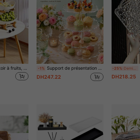
2/3 étages Présentoir à fruits, organisateur de collations, plateau décoratif - Set de bols à fruits en plastique, convient pour la cuisine et la salle à manger - Plateau multi-couches pour fruits, collations et desserts - Cadeau de Noël
Support de présentation de desserts en acrylique transparent à bord ondulé, tour à cupcakes transparente à étages avec plateau festonné, présentoir de service amovible pour fête, convient pour cupcakes, biscuits, bonbons, pâtisseries, macarons, fruits
P
-1%
-25%
Derniers 3 jours
DH218.25
DH247.22