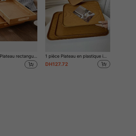
ateau rectangulaire en bambou, plateau à thé en bambou pour hôtel/restaurant, plateau à fruits/pain en bois de bambou créatif avec poignée, convient pour le service de café/café
1 pièce Plateau en plastique imitation bois, plat de service rectangulaire, assiette à dessert de café, plat de rangement, assiette à gâteau
DH127.72