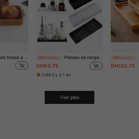
1 pièce Panier à fruits tressé à la main en rotin, panier à pain rectangulaire, panier de rangement pour la maison, plateau de salon, plateau à thé, assiette à fruits, panier à collations, résistant à la chaleur, ustensiles de cuisine durables
Plateau de rangement rectangulaire en silicone de 11,8*4,9 pouces, plateau de rangement de salle de bain, plateau à bijoux, porte-savon de cuisine, plateau de rangement de comptoir. Convient pour placer des cosmétiques, des parfums, des bijoux, des bougies, etc., et peut également être utilisé comme plateau décoratif de table basse. Grande capacité.
Pl
-25%
Derniers 3 jours
-25%
Derniers 3 jours
DH63.75
DH192.75
Créé il y a 1 an
Voir plus