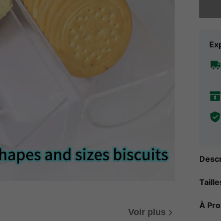
Exp
Descr
Taill
À Pr
Voir plus