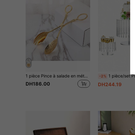
1 pièce Pince à salade en métal doré, outil de buffet, de dessert exquis pour fête d'anniversaire, dîner, cuisine, cadeau de Noël
1 pièce/set Présentoir à gâteau en acrylique, support de présentation rond pour cupcakes, étagère d'exposition de desserts transparente, présentoir à cupcakes pour thé de l'après-midi avec sus
-2%
DH186.00
DH244.19