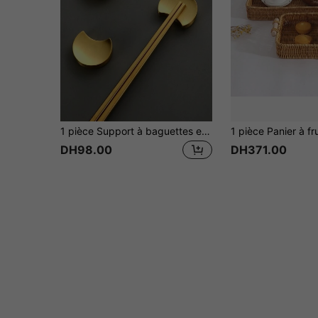
1 pièce Support à baguettes en acier inoxydable, Forme de lune dorée pour le repos des baguettes, Convient pour les hôtels, restaurants et établissements de restauration, Accessoires de vaisselle réutilisables
DH98.00
DH371.00