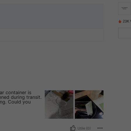
23K 
ar container is
ned during transit.
ing. Could you
Utile (0)