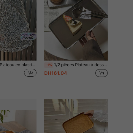
lateau en plastique de luxe léger, plateau à thé, plateau de dîner, plateau rectangulaire de drainage de bijoux, de stockage
1/2 pièces Plateau à dessert style Ins, plateau en métal en acier inoxydable 304, assiette rectangulaire pour gâteau et dessert, convient pour le thé de l'après-midi, le café, le coin café et la fête de jardin
-1%
DH161.04