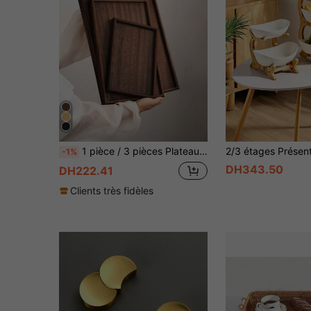
1 pièce / 3 pièces Plateau de service rectangulaire et rond en bois brun, assiette à dessert ménagère, assiette à café d'hôtel et de restaurant, plateau à thé, plateau d'affichage de fruits, sushi, steak, pain, collation en bois, soucoupe à texture claire
-1%
DH343.50
DH222.41
Clients très fidèles