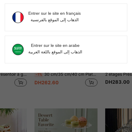
Entrer sur le site en français
الذهاب إلى الموقع بالفرنسية
Entrer sur le site en arabe
الذهاب إلى الموقع باللغة العربية
pension de cristal, convient pour mariage, anniversaire, baby shower, décoration de table (assemblage DIY requis, quantité détaillée des pièces à se référer à l'image du SKU)
30 cm/35 cm/40 cm Plateau de service rectangulaire en PET transparent doré épais avec poignées, motif glacé, support de vaisselle en plastique pour tasses à thé et verres à eau, bordure dorée
-1%
DH283.00
DH262.60