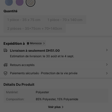
Quantité
1 pièce - 35 x 75 cm
1 pièce - 70 x 140 cm
2 pièces - 35*75cm + 70*140cm
Expédition à
Morocco
Livraison à seulement DH51.00
Estimation de livraison:
le 30 août et le 4 sept.
Retours acceptés
Paiements sécurisés · Protection de la vie privée
Détails Du Produit
772 Suiveurs
4.90
Matériel:
Polyester
Composition:
85% Polyester, 15% Polyamide
772 Suiveurs
4.90
Voir plus