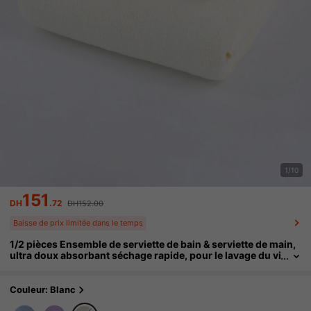
1/10
151
DH
.72
DH152.00
Baisse de prix limitée dans le temps
1/2 pièces Ensemble de serviette de bain & serviette de main,
ultra doux absorbant séchage rapide, pour le lavage du vi
sage & le bain, serviettes en polaire de corail légères, con
vient pour la salle de bain, la chambre, la maison, l'hôtel, la pi
scine, le SPA, toutes les saisons
Couleur: Blanc