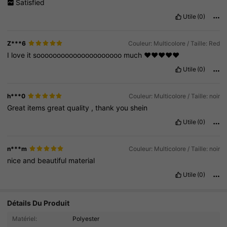
Satisfied
Utile
(0)
Z***6
Couleur: Multicolore / Taille: Red
I
love
it
sooooooooooooooooooooo
much
❤️❤️❤️❤️❤️
Utile
(0)
h***0
Couleur: Multicolore / Taille: noir
Great
items
great
quality
,
thank
you
shein
Utile
(0)
n***m
Couleur: Multicolore / Taille: noir
nice
and
beautiful
material
Utile
(0)
Détails Du Produit
Matériel:
Polyester
593 Suiveurs
4.90