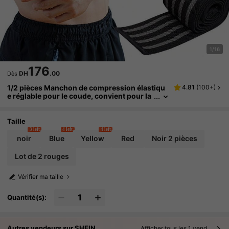
1/16
176
DH
.00
Dès
1/2 pièces Manchon de compression élastiqu
4.81
(
100+
)
e réglable pour le coude, convient pour la
course, le levage de poids, l'entraînement
en squat
Taille
3 left
4 left
4 left
noir
Blue
Yellow
Red
Noir 2 pièces
Lot de 2 rouges
Vérifier ma taille
Quantité(s):
Autres vendeurs sur SHEIN
Afficher tous les 1 vendeurs