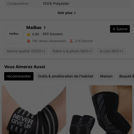
Composition:
100% Polyester
593 Suiveurs
4.90
Voir plus
593 Suiveurs
4.90
593 Suiveurs
4.90
MaiBao
Suivre
593 Suiveurs
4.90
a***1
a suivi
Il y a 1 jour
19K Vendu récemment
3.1K Rachat
593 Suiveurs
4.90
bonne qualité (2000+)
fidèle à la photo (900+)
si cool (800+)
b
593 Suiveurs
4.90
593 Suiveurs
4.90
Vous Aimerez Aussi
593 Suiveurs
4.90
recommander
Outils & amélioration de l'habitat
Maison
Beauté 
593 Suiveurs
4.90
593 Suiveurs
4.90