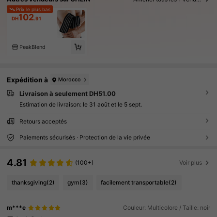
Prix le plus bas
102
DH
.91
PeakBlend
Expédition à
Morocco
Livraison à seulement DH51.00
Estimation de livraison:
le 31 août et le 5 sept.
Retours acceptés
Paiements sécurisés · Protection de la vie privée
4.81
(100+)
Voir plus
thanksgiving
(2)
gym
(3)
facilement transportable
(2)
m***e
Couleur: Multicolore / Taille: noir