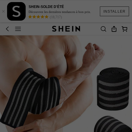
SHEIN-SOLDE D'ÉTÉ
×
INSTALLER
Découvrez les dernières tendances à bon prix.
(18,717)