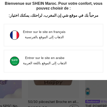
Bienvenue sur SHEIN Maroc. Pour votre confort, vous
pouvez choisir de :
مرحباً بك في موقع شي إن المغرب، لراحتك، يمكنك اختيار:
Entrer sur le site en français
الذهاب إلى الموقع بالفرنسية
Entrer sur le site en arabe
الذهاب إلى الموقع باللغة العربية
50/30 pièces/set Broche en alliage de zinc avec designs aléatoires mignons d'animaux et de plantes, élégante et décontractée. Accessoire de mode pour vêtements et sacs, épingle pour vêtements, sacs, sacs à dos pour l'école, le bureau, chemises, vestes. Idéal comme cadeau amusant pour les enseignants pour Noël, Halloween.
Nos
SHEIN X Care Bears 5PSC Nouvelles broches créatives de dessin animé multicolores, un ensemble de broches imprimées avec un motif d'ours mignon, design conjoint IP, mignon et personnalisé, simple et généreux, peut également être utilisé comme accessoires, convient pour diverses fêtes, concerts, festivals, cadeaux exquis