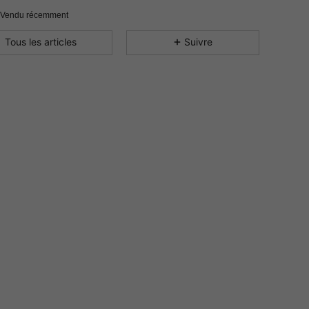
4.85
15
24
 Vendu récemment
4.85
15
24
Tous les articles
Suivre
4.85
15
24
4.85
15
24
4.85
15
24