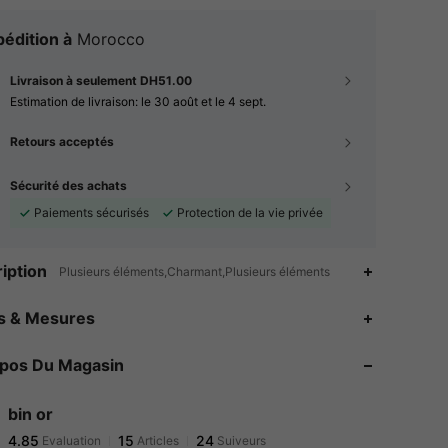
édition à
Morocco
Livraison à seulement DH51.00
Estimation de livraison:
le 30 août et le 4 sept.
Retours acceptés
Sécurité des achats
Paiements sécurisés
Protection de la vie privée
iption
Plusieurs éléments,Charmant,Plusieurs éléments
4.85
15
24
es & Mesures
4.85
15
24
opos Du Magasin
4.85
15
24
4.85
15
24
bin or
4.85
15
24
Evaluation
Articles
Suiveurs
a***o
a suivi
Il y a 1 jour