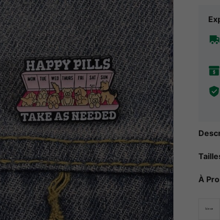
Exp
Descr
Taill
À Pr