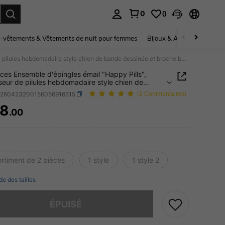
0
0
ouver. Press Enter to select.
-vêtements & Vêtements de nuit pour femmes
Bijoux & Accessoires pou
1/2 pièces Ensemble d'épingles émail "Happy Pills", organiseur de pilules hebdomadaire style chien de bande dessinée et broche bouteille de pilules ours, épingles de revers en alliage de zinc style dopamine, accessoires vestimentaires mignons et colorés pour toutes les saisons, cadeau esthétique amusant pour les femmes
èces Ensemble d'épingles émail "Happy Pills",
seur de pilules hebdomadaire style chien de
dessinée et broche bouteille de pilules ours,
c260423200156056916515
(2 Commentaires)
es de revers en alliage de zinc style dopamine,
oires vestimentaires mignons et colorés pour
8
.00
ICE AND AVAILABILITY
 les saisons, cadeau esthétique amusant pour les
s
ortiment de 2 pièces
1 style
1 style 2
de des tailles
 ce produit est épuisé.
ÉPUISÉ