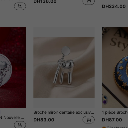
DH136.00
DH234.00
Broche miroir dentaire exclusive pour dentiste, badge cadeau personnalisé, épingle dentiste mignonne en forme de dent, décoration pour vêtements et sacs
Betty Boop x SHEIN Nouvelle broche créative transfrontalière avec motif de belle femme de dessin animé, conception d'articulation IP, charmante et personnalisée, simple et généreuse, peut également être utilisée comme sac, accessoire vestimentaire, convient pour diverses fêtes, concerts, festivals, cadeau raffiné
DH83.00
DH87.00
Clients très