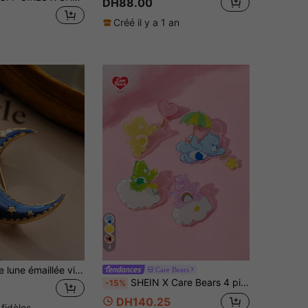
DH88.00
Créé il y a 1 an
4
1 pièce Broche lune émaillée vintage charmante, épingle minimaliste, convient comme cadeau de fête des vacances (peinte à la main avec un léger saignement de couleur, ce qui est normal)
Care Bears
SHEIN X Care Bears 4 pièces Broche acrylique à motif d'ours de bande dessinée, cadeaux
-15%
DH140.25
 fidèles