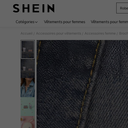
Rob
Use up 
Catégories
Vêtements pour femmes
Vêtements pour femme
Accueil
Accessoires pour vêtements
Accessoires femme
Broc
/
/
/