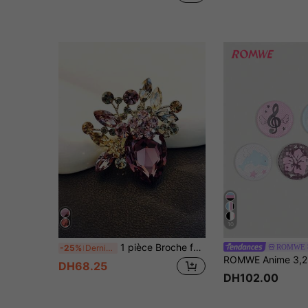
10
1 pièce Broche femme à la mode incrustée de strass, accessoire de broche fleur luxueux et élégant, convient pour le port quotidien, les rendez-vous, les fêtes, les cadeaux de vacances
ROMWE
-25%
Derniers 2 jours
DH68.25
DH102.00