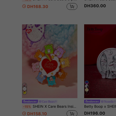
DH360.00
DH168.30
7
Care Bears
Nostelle
SHEIN X Care Bears Insigne/broche mignon avec graphique de nounours de dessin animé, rotatif à 360°, pour cadeaux, Saint-Valentin
-15%
DH196.00
DH158.10