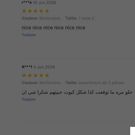
r***e
19 Jun,2026
Couleur: Multicolore, Taille: 1 style 2
Couleur:
Multicolore
Taille:
1 style 2
nice nice nice nice nice nice
Traduire
A***1
4 Jun,2026
Couleur: Multicolore, Taille: assortiment de 2 pièces
Couleur:
Multicolore
Taille:
assortiment de 2 pièces
حلو مره ما توقعت كذا شكل كيوت حبيتهم شكرا شي ان
Traduire