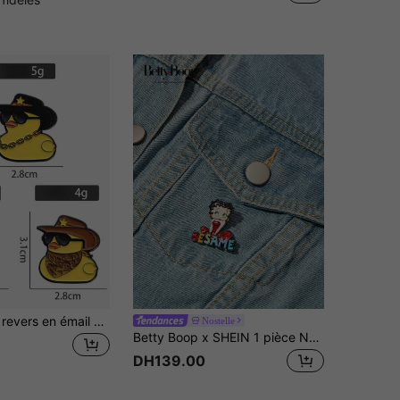
3 épingles de revers en émail personnalisées en denim de voyage avec motif animal, broche canard jaune froid, badge de décoration de sac, badge de décoration personnalisée de chaussure. Bijoux animaux cadeaux pour amis, accessoires de mode épingles pour vêtements, sacs, charmes, accessoires scolaires et de bureau, chemises, vestes, cadeaux de Noël, Halloween, vêtements amusants et mignons, cadeaux pour enseignants
Nostelle
Betty Boop x SHEIN 1 pièce Nouvelle broche créative avec motif de poupée de dessin animé imprimé, design conjoint IP, mignon et personnalisé, simple et généreux, peut également être utilisé comme accessoire, convient
DH139.00