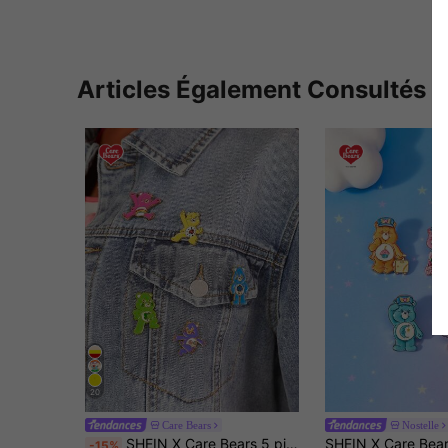
Articles Également Consultés
20
Care Bears
Nostelle
SHEIN X Care Bears 5 pièces/set Pins émaillés mignons de l'ours de bande dessinée, CADEAUX
-15%