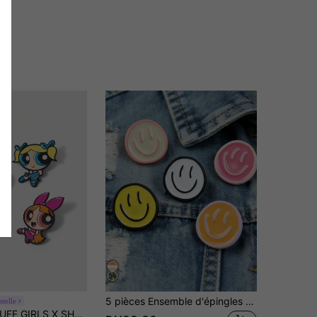
5 pièces Ensemble d'épingles de revers de visage de dessin animé - Broches d'expression heureuse en résine pour vêtements et sacs, accessoire polyvalent pour mariage, enterrement de vie de jeune fille, anniversaire, Noël, Halloween, Thanksgiving, Saint-Valentin - Convient pour veste en jean, décoration de chemise
telle
THE POWERPUFF GIRLS X SHEIN Broche mignonne de dessin animé pour femme, pour un port quotidien