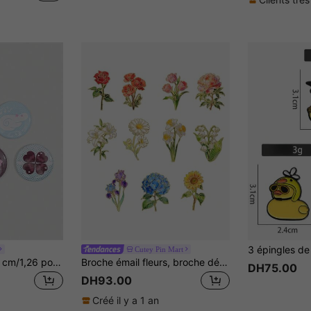
Cutey Pin Mart
ROMWE Anime 3,2 cm/1,26 po, avec des motifs incluant des dauphins et des fleurs tropicales, peut être utilisé comme épingles décoratives, broches, badges ou boutons à coudre sur les vêtements, sa
Broche émail fleurs, broche décorative mode, ornements pour revers, sacs, insignes, bijoux, cadeaux de la fête des mères
DH75.00
DH93.00
Créé il y a 1 an