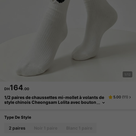
1/12
164
DH
.00
1/2 paires de chaussettes mi-mollet à volants de
5.00
(
11
)
style chinois Cheongsam Lolita avec bouton
s, printemps/été
Type De Style
2 paires
Noir 1 paire
Blanc 1 paire