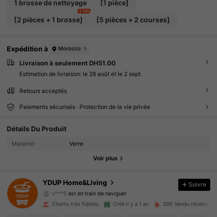
1 brosse de nettoyage
[1 pièce]
2 left
[2 pièces + 1 brosse]
[5 pièces + 2 courses]
Expédition à
Morocco
Livraison à seulement DH51.00
Estimation de livraison:
le 28 août et le 2 sept.
Retours acceptés
Paiements sécurisés · Protection de la vie privée
Détails Du Produit
914 Suiveurs
4.91
Matériel:
Verre
914 Suiveurs
4.91
Voir plus
914 Suiveurs
4.91
YDUP Home&Living
Suivre
v***5
est en train de naviguer
914 Suiveurs
4.91
Clients très fidèles
Créé il y a 1 an
39K Vendu récemmen