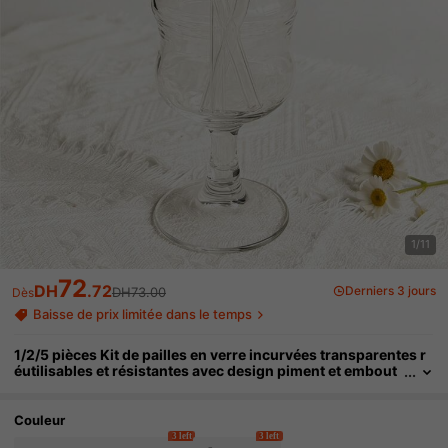
1/11
72
DH
.72
Derniers 3 jours
DH73.00
Dès
Baisse de prix limitée dans le temps
1/2/5 pièces Kit de pailles en verre incurvées transparentes r
éutilisables et résistantes avec design piment et embout
décoratif, convient pour tasses à eau, boissons glacées, t
hé au lait boba, espresso, jus de fruits, smoothies, cocktails a
rtisanaux, usage domestique, pub, café
Couleur
3 left
3 left