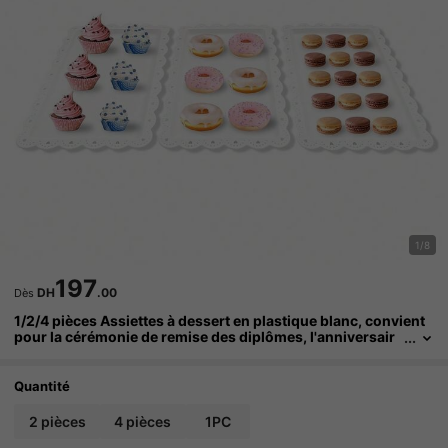
1/8
197
DH
.00
Dès
1/2/4 pièces Assiettes à dessert en plastique blanc, convient
pour la cérémonie de remise des diplômes, l'anniversair
e, la fête, le mariage, la cuisine, le cadeau de Noël
Quantité
2 pièces
4 pièces
1PC