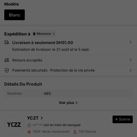
Modèle
Blanc
Expédition à
Morocco
Livraison à seulement DH51.00
Estimation de livraison:
le 31 août et le 5 sept.
Retours acceptés
Paiements sécurisés · Protection de la vie privée
Détails Du Produit
2.1K Suiveurs
4.76
Matériel:
ABS
2.1K Suiveurs
4.76
Voir plus
2.1K Suiveurs
4.76
YCZT
Suivre
m***n
est en train de naviguer
2.1K Suiveurs
4.76
160K Vendu récemment
12K Rachat