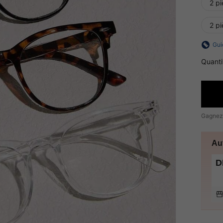
2 p
2 p
Gui
Quanti
Gagnez
Au
D