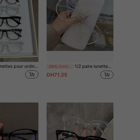
3/6 pièces Lunettes pour ordinateur/jeux vidéo/TV/téléphone pour femmes, montures de lunettes en plastique carrées pour réduire la fatigue oculaire, lunettes légères, montures de lunettes de mode
1/2 paire lunettes de mode à monture large et verres plats, mode femme, printemps/été
-25%
Derniers 3 jours
DH71.25