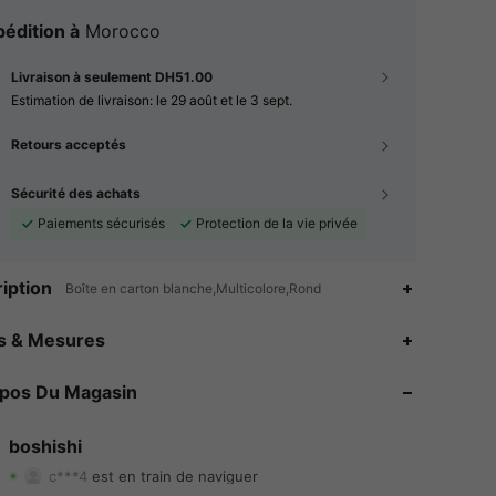
édition à
Morocco
Livraison à seulement DH51.00
Estimation de livraison:
le 29 août et le 3 sept.
Retours acceptés
Sécurité des achats
Paiements sécurisés
Protection de la vie privée
iption
Boîte en carton blanche,Multicolore,Rond
4.80
7
39
es & Mesures
4.80
7
39
opos Du Magasin
4.80
7
39
boshishi
c***4
est en train de naviguer
4.80
7
39
Evaluation
Articles
Suiveurs