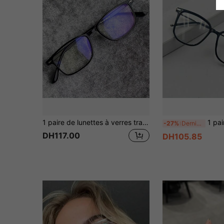
1 paire de lunettes à verres transparents à la mode, accessoire, convient pour toutes les saisons
1 paire de lunettes rétro mod
-27%
Derniers 3 jours
DH117.00
DH105.85