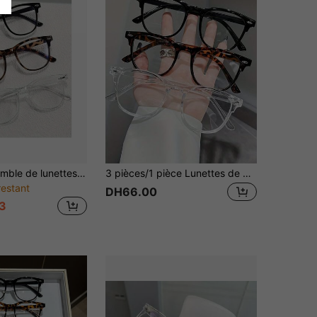
3 pièces Ensemble de lunettes de mode vintage légères - Lunettes à monture complète
3 pièces/1 pièce Lunettes de protection électronique unisexes, protègent les yeux des dommages causés par les écrans de télévision et d'ordinateur, accessoires de lunettes transparentes
restant
DH66.00
3