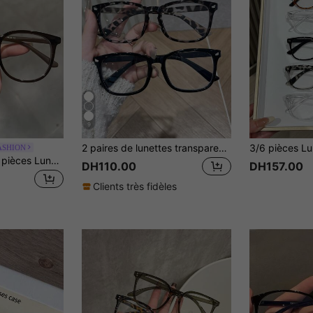
9
2 paires de lunettes transparentes de style minimaliste moderne pour femmes, flatte la forme du visage, convient pour la vie quotidienne, le bureau, regarder la télévision, les jeux, l'assortiment de mode
ASHION
1 pièce/2 pièces/3 pièces Lunettes femme à très grande monture, verres transparents super légers, lunettes mode polyvalentes pour ordinateur, télévision, jeux, téléphone pour la protection des yeux
DH110.00
DH157.00
Clients très fidèles