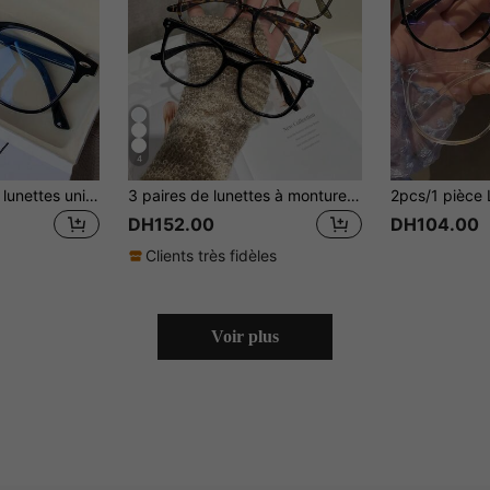
4
2 paires/1 paire de lunettes unisexes anti-fatigue oculaire pour ordinateur/lecture/jeux/télévision/téléphone
3 paires de lunettes à monture géométrique en plastique style Y2K pour femmes, convenant pour l'école, la lecture et un usage décoratif, vacances d'été à la plage pour femmes, voyages en plein air, accessoires de plage
DH152.00
DH104.00
Clients très fidèles
Voir plus