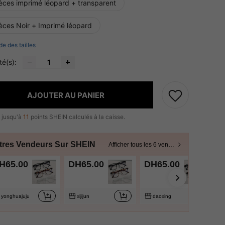
ièces imprimé léopard + transparent
ièces Noir + Imprimé léopard
de des tailles
té(s):
AJOUTER AU PANIER
 jusqu'à
11
points SHEIN calculés à la caisse.
tres Vendeurs Sur SHEIN
Afficher tous les 6 vendeurs
H65.00
DH65.00
DH65.00
yonghuajuju
xijijun
daoxing