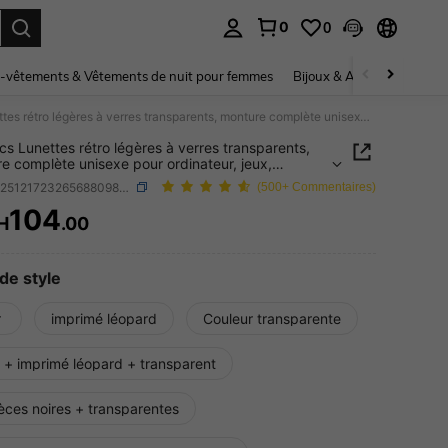
0
0
ouver. Press Enter to select.
-vêtements & Vêtements de nuit pour femmes
Bijoux & Accessoires pou
1/2/3pcs Lunettes rétro légères à verres transparents, monture complète unisexe pour ordinateur, jeux, télévision et port décontracté
cs Lunettes rétro légères à verres transparents,
e complète unisexe pour ordinateur, jeux,
sion et port décontracté
SKU: sc251217232656880988094
(500+ Commentaires)
104
H
.00
ICE AND AVAILABILITY
de style
r
imprimé léopard
Couleur transparente
 + imprimé léopard + transparent
èces noires + transparentes