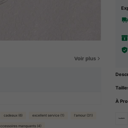
Exp
Voir plus
Descr
Taill
À Pr
cadeaux (6)
excellent service (1)
l'amour (31)
accessoires manquants (4)