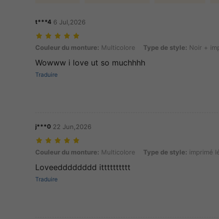
t***4
6 Jul,2026
Couleur du monture: Multicolore, Type de style: Noir + imprimé léop
Couleur du monture:
Multicolore
Type de style:
Noir + im
Wowww i love ut so muchhhh
Traduire
j***0
22 Jun,2026
Couleur du monture: Multicolore, Type de style: imprimé léopard
Couleur du monture:
Multicolore
Type de style:
imprimé l
Loveedddddddd itttttttttt
Traduire