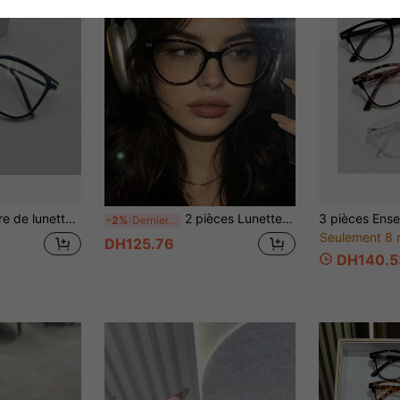
e à monture large minimaliste pour femmes (sans étui à lunettes)
2 pièces Lunettes vintage œil de chat, montures bicolores noir & marron, verres transparents légers, lunettes décoratives pour femme pour le bureau et le quotidien
-2%
Derniers 3 jours
Seulement 8 
DH125.76
DH140.5