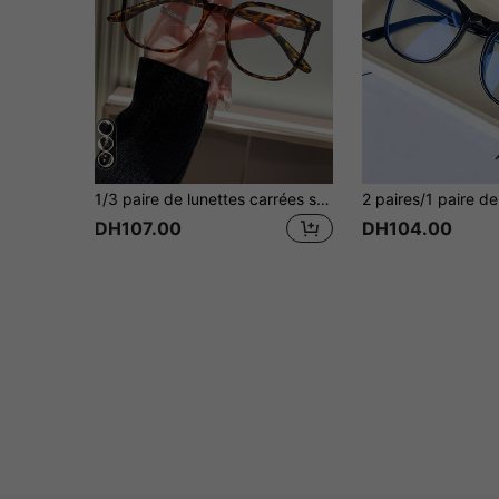
1/3 paire de lunettes carrées sans correction pour ordinateur, accessoire mode, convient pour le port quotidien, les fêtes et le streetwear
DH107.00
DH104.00