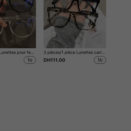
2pcs/1 pièce Lunettes pour femmes pour prévenir la fatigue visuelle, regarder l'ordinateur, regarder la télévision, jouer aux jeux et regarder les téléphones portables, lentilles transparentes, soin des yeux, mode
3 pièces/1 pièce Lunettes carrées surdimensionnées transparentes en matériau TR à imprimé léopard bohème pour femmes, pour toutes les saisons
DH111.00