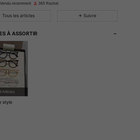
 Vendu récemment
365 Rachat
4.80
7
39
Tous les articles
Suivre
4.80
7
39
ES À ASSORTIR
4.80
7
39
4.80
7
39
4.80
7
39
4.80
7
39
3 Articles
e style