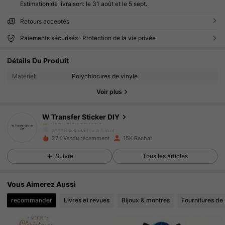
Estimation de livraison:
le 31 août et le 5 sept.
Retours acceptés
Paiements sécurisés · Protection de la vie privée
2.8K Suiveurs
4.92
Détails Du Produit
2.8K Suiveurs
4.92
Matériel:
Polychlorures de vinyle
Voir plus
2.8K Suiveurs
4.92
W Transfer Sticker DIY
2.8K Suiveurs
4.92
a***6
a suivi
Il y a 1 jour
27K Vendu récemment
15K Rachat
2.8K Suiveurs
4.92
Suivre
Tous les articles
2.8K Suiveurs
4.92
Vous Aimerez Aussi
2.8K Suiveurs
4.92
recommander
Livres et revues
Bijoux & montres
Fournitures de
2.8K Suiveurs
4.92