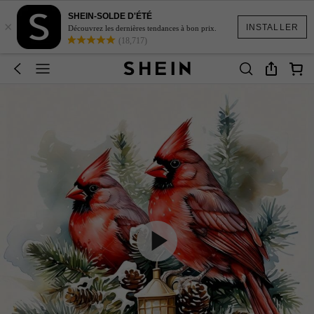
SHEIN-SOLDE D'ÉTÉ
×
INSTALLER
Découvrez les dernières tendances à bon prix.
(18,717)