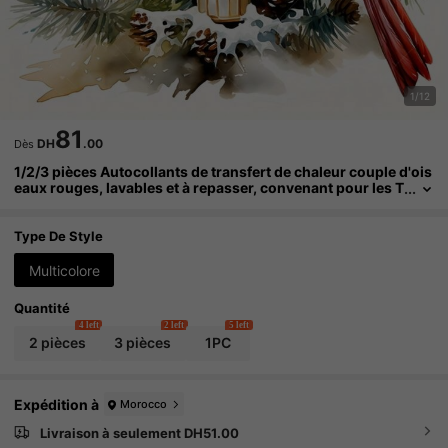
1/12
81
DH
.00
Dès
1/2/3 pièces Autocollants de transfert de chaleur couple d'ois
eaux rouges, lavables et à repasser, convenant pour les T
-shirts DIY, les sweats-shirts, les sweats à capuche, les j
eans, les sacs à dos, les coussins, les décorations de fêtes, d
urable et élégant pour Noël
Type De Style
Multicolore
Quantité
4 left
2 left
5 left
2 pièces
3 pièces
1PC
Expédition à
Morocco
Livraison à seulement DH51.00