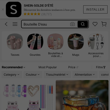
Owala Water Bottle
SHEIN-SOLDE D'ÉTÉ
×
Owala
INSTALLER
Découvrez les dernières tendances à bon prix.
(18,717)
Bouteille D’eau
Gourde
Gourde Eau
Owala Water Bottle
Owala
Bouteilles à
Accessoires
Tasses
Gourdes
Mugs
vide et
pour
pe
thermos
bouteilles
p
d'eau & tasses
Recommended
Most Popular
Price
Filtre
Category
Couleur
Tissu/matériel
Alimentation
convi